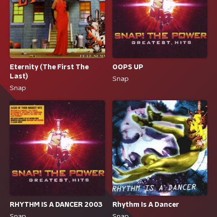
Eternity (The First The
OOPS UP
Last)
Snap
Snap
RHYTHM IS A DANCER 2003
Rhythm Is A Dancer
Snap
Snap