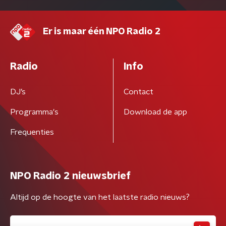
Er is maar één NPO Radio 2
Radio
Info
DJ’s
Contact
Programma's
Download de app
Frequenties
NPO Radio 2 nieuwsbrief
Altijd op de hoogte van het laatste radio nieuws?