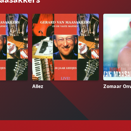
aasakkers
Allez
Zomaar On