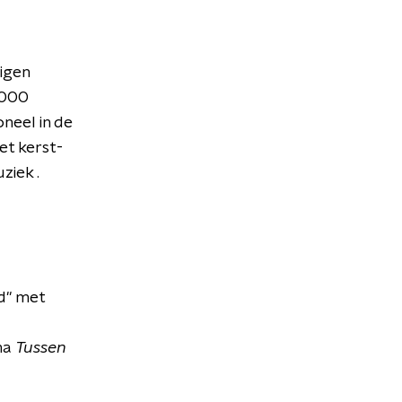
eigen
5.000
neel in de
et kerst-
ziek .
d" met
ma
Tussen