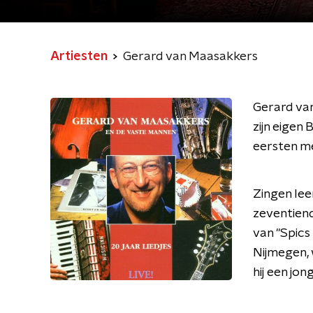
Artiesten
Gerard van Maasakkers
Gerard van
zijn eigen 
eersten me
Zingen lee
zeventiende
van "Spics
Nijmegen, 
hij een jon