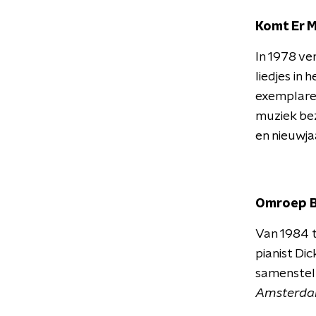
Komt Er M
In 1978 ve
liedjes in
exemplaren
muziek bez
en nieuwj
Omroep 
Van 1984 
pianist Dic
samenstel
Amsterdam