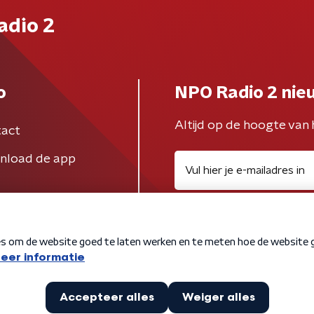
adio 2
o
NPO Radio 2 nie
Altijd op de hoogte van 
act
nload de app