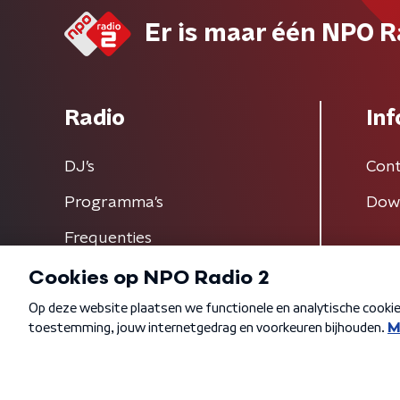
Er is maar één NPO R
Radio
Inf
DJ’s
Cont
Programma's
Dow
Frequenties
Algemene voorwaarden
Privacybeleid