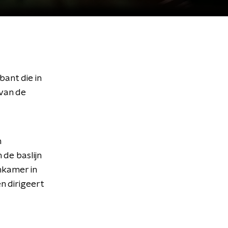
ant die in
 van de
n
 de baslijn
nkamer in
n dirigeert