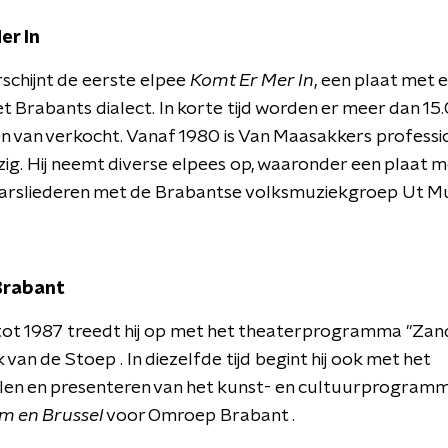
er In
rschijnt de eerste elpee
Komt Er Mer In
, een plaat met 
 het Brabants dialect. In korte tijd worden er meer dan 1
 van verkocht. Vanaf 1980 is Van Maasakkers professio
ig. Hij neemt diverse elpees op, waaronder een plaat m
aarsliederen met de Brabantse volksmuziekgroep Ut Mu
Brabant
tot 1987 treedt hij op met het theaterprogramma "Zan
k van de Stoep . In diezelfde tijd begint hij ook met het
len en presenteren van het kunst- en cultuurprogram
 en Brussel
voor Omroep Brabant .