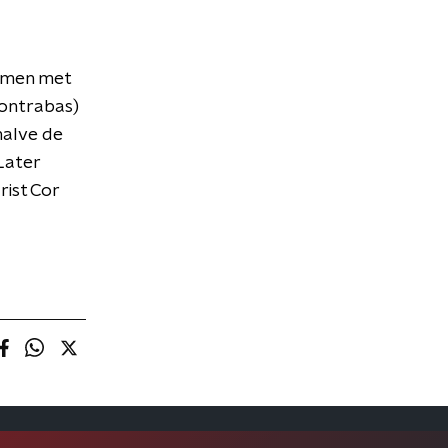
samen met
contrabas)
halve de
Later
rist Cor