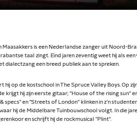
 Maasakkers is een Nederlandse zanger uit Noord-Brab
Brabantse taal zingt. Eind jaren zeventig weet hij als een
t dialectzang een breed publiek aan te spreken.
rt hij op de kostschool in The Spruce Valley Boys. Op zij
 krijgt hij zijn eerste gitaar; "House of the rising sun" en
 & specs" en "Streets of London" klinken in z'n studente
waar hij de Middelbare Tuinbouwschool volgt. In die jare
gerenkoor en schrijft hij de rockmusical "Plint".