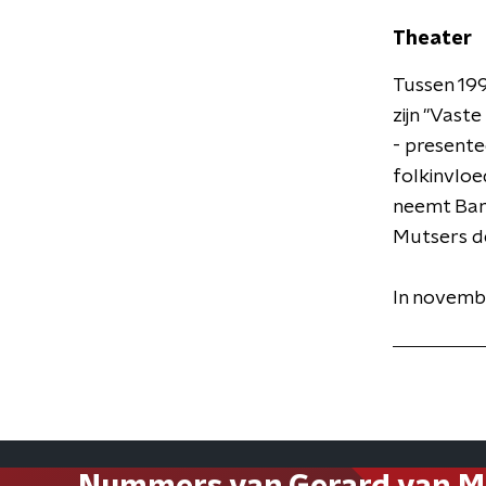
Theater
Tussen 19
zijn "Vast
- presente
folkinvloe
neemt Bart
Mutsers d
In novemb