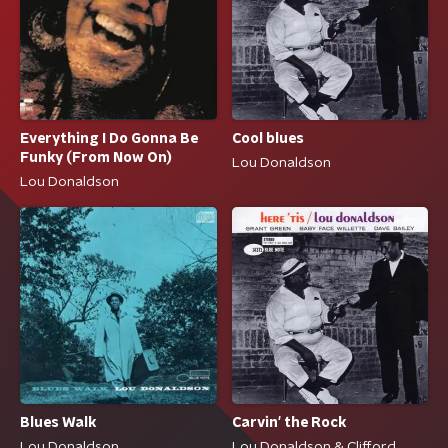
Everything I Do Gonna Be
Cool blues
Funky (From Now On)
Lou Donaldson
Lou Donaldson
Blues Walk
Carvin' the Rock
Lou Donaldson
Lou Donaldson & Clifford