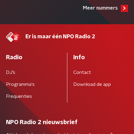
Meer nummers
Er is maar één NPO Radio 2
Radio
Info
DJ’s
Contact
Programma's
Download de app
Frequenties
NPO Radio 2 nieuwsbrief