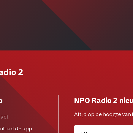
adio 2
o
NPO Radio 2 nie
Altijd op de hoogte van 
act
nload de app