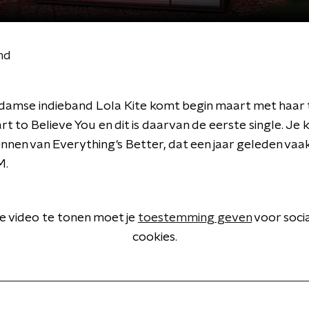
nd
amse indieband Lola Kite komt begin maart met haar
rt to Believe You en dit is daarvan de eerste single. Je 
nnen van Everything's Better, dat een jaar geleden vaa
M.
 video te tonen moet je
toestemming geven
voor soci
cookies.