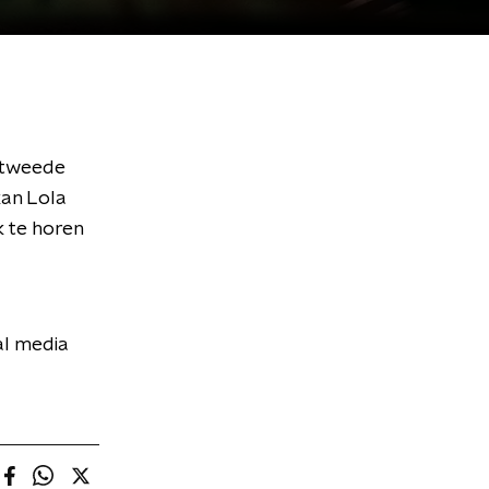
 tweede
kan Lola
k te horen
al media