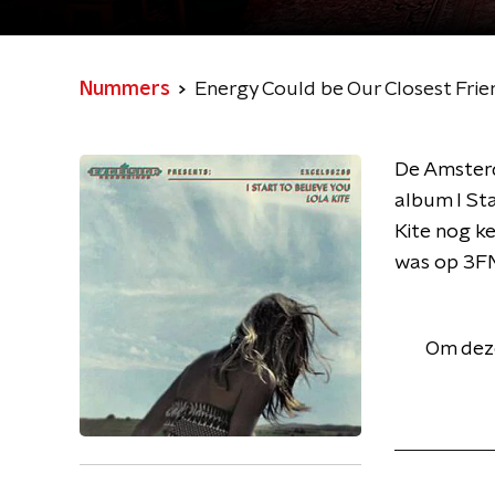
Nummers
Energy Could be Our Closest Frie
De Amsterd
album I Sta
Kite nog ke
was op 3F
Om deze