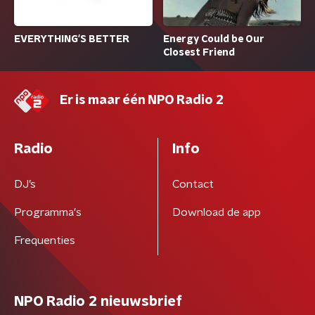
EVERYTHING'S BETTER
Energy Could be Our
Closest Friend
Er is maar één NPO Radio 2
Radio
Info
DJ’s
Contact
Programma's
Download de app
Frequenties
NPO Radio 2 nieuwsbrief