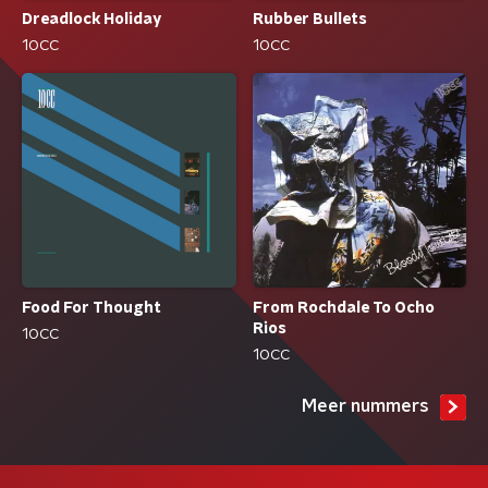
Dreadlock Holiday
Rubber Bullets
10CC
10CC
From Rochdale To Ocho
Food For Thought
Rios
10CC
10CC
Meer nummers