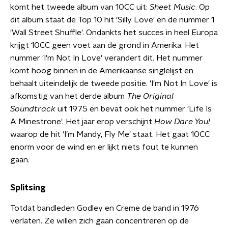
komt het tweede album van 10CC uit:
Sheet Music
. Op
dit album staat de Top 10 hit 'Silly Love' en de nummer 1
'Wall Street Shuffle'. Ondankts het succes in heel Europa
krijgt 10CC geen voet aan de grond in Amerika. Het
nummer 'I'm Not In Love' verandert dit. Het nummer
komt hoog binnen in de Amerikaanse singlelijst en
behaalt uiteindelijk de tweede positie. 'I'm Not In Love' is
afkomstig van het derde album
The Original
Soundtrack
uit 1975 en bevat ook het nummer 'Life Is
A Minestrone'. Het jaar erop verschijnt
How Dare You!
waarop de hit 'I’m Mandy, Fly Me' staat. Het gaat 10CC
enorm voor de wind en er lijkt niets fout te kunnen
gaan.
Splitsing
Totdat bandleden Godley en Creme de band in 1976
verlaten. Ze willen zich gaan concentreren op de