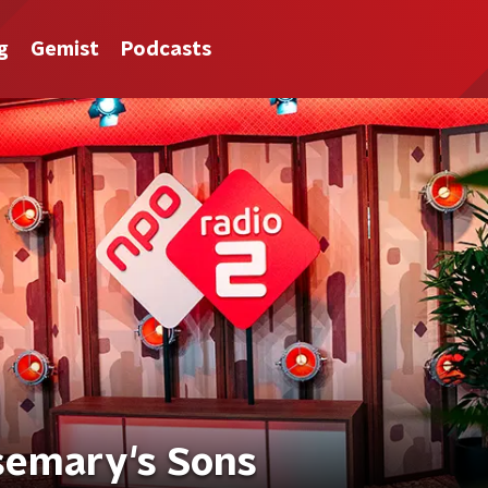
g
Gemist
Podcasts
osemary's Sons