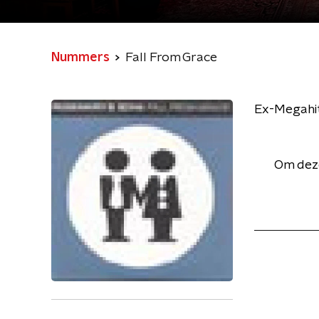
Nummers
Fall From Grace
Ex-Megahit
Om deze