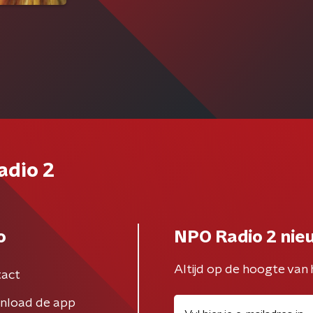
adio 2
o
NPO Radio 2 nie
Altijd op de hoogte van 
act
nload de app