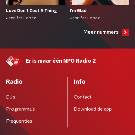
Love Don't Cost A Thing
I'm Glad
Jennifer Lopez
Jennifer Lopez
Meer nummers
Er is maar één NPO Radio 2
Radio
Info
DJ’s
Contact
Programma's
Download de app
Frequenties