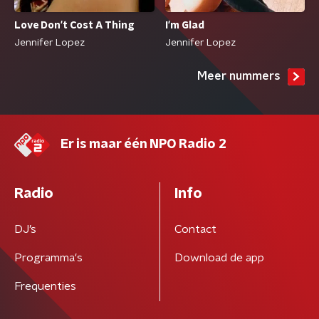
Love Don't Cost A Thing
I'm Glad
Jennifer Lopez
Jennifer Lopez
Meer nummers
Er is maar één NPO Radio 2
Radio
Info
DJ’s
Contact
Programma's
Download de app
Frequenties