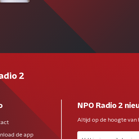
adio 2
o
NPO Radio 2 nie
Altijd op de hoogte van 
act
nload de app