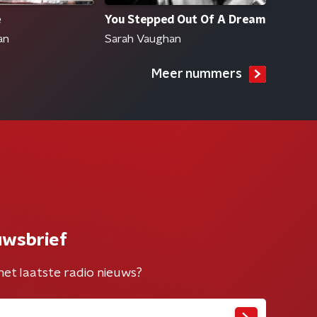
e
You Stepped Out Of A Dream
an
Sarah Vaughan
Meer nummers
uwsbrief
het laatste radio nieuws?