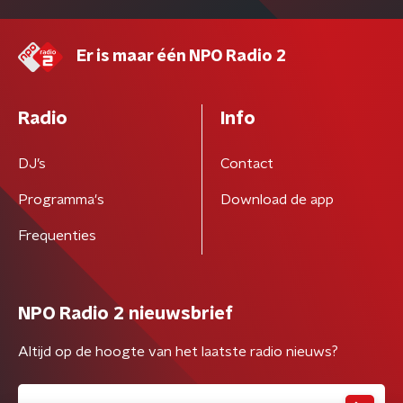
Er is maar één NPO Radio 2
Radio
Info
DJ’s
Contact
Programma's
Download de app
Frequenties
NPO Radio 2 nieuwsbrief
Altijd op de hoogte van het laatste radio nieuws?