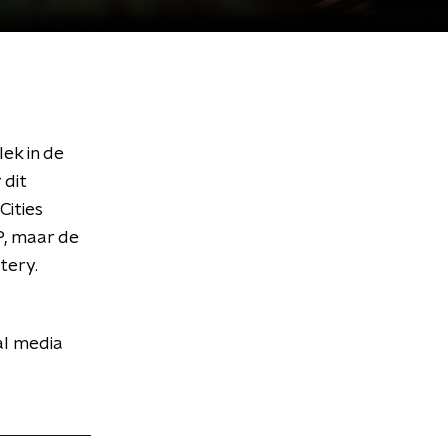
lek in de
 dit
Cities
P, maar de
tery.
al media