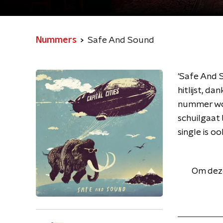
Nummers
Safe And Sound
'Safe And S
hitlijst, d
nummer wor
schuilgaat 
single is o
Om deze