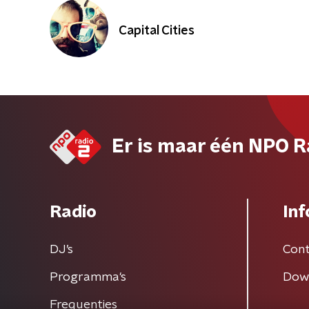
Capital Cities
Er is maar één NPO R
Radio
Inf
DJ’s
Cont
Programma's
Dow
Frequenties