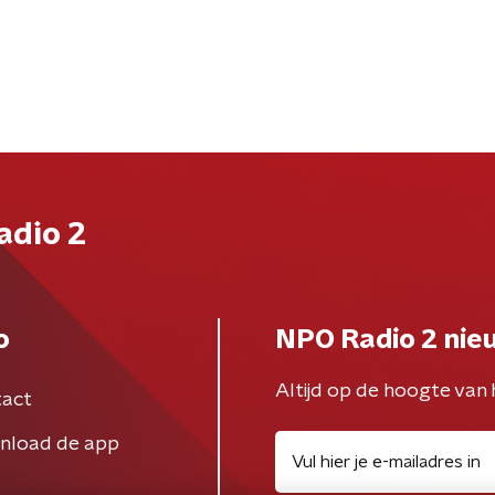
adio 2
o
NPO Radio 2 nie
Altijd op de hoogte van 
act
nload de app