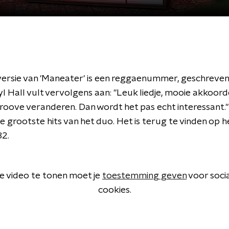
versie van 'Maneater' is een reggaenummer, geschreve
l Hall vult vervolgens aan: "Leuk liedje, mooie akkoor
groove veranderen. Dan wordt het pas echt interessant.
de grootste hits van het duo. Het is terug te vinden op 
82.
 video te tonen moet je
toestemming geven
voor soci
cookies.