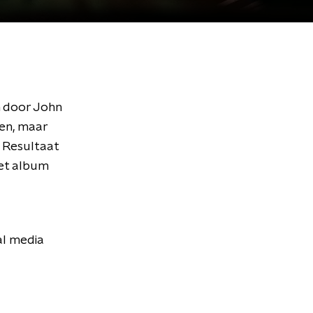
n door John
den, maar
" Resultaat
het album
al media