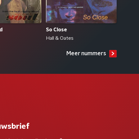
nd
So Close
Hall & Oates
Meer nummers
uwsbrief