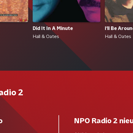
Did It In A Minute
I'll Be Arou
Hall & Oates
Hall & Oates
adio 2
o
NPO Radio 2 nie