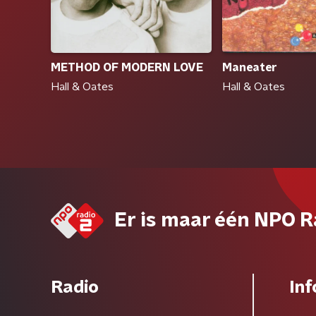
METHOD OF MODERN LOVE
Maneater
Hall & Oates
Hall & Oates
Er is maar één NPO R
Radio
Inf