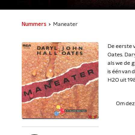
Nummers
Maneater
De eerste 
Oates. Dary
als we de 
is één van 
H2O uit 19
Om deze