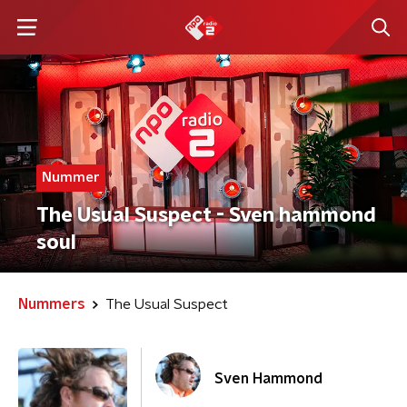
Nummer
The Usual Suspect - Sven hammond
soul
Nummers
The Usual Suspect
Sven Hammond