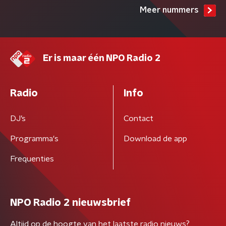
Meer nummers
Er is maar één NPO Radio 2
Radio
Info
DJ’s
Contact
Programma's
Download de app
Frequenties
NPO Radio 2 nieuwsbrief
Altijd op de hoogte van het laatste radio nieuws?