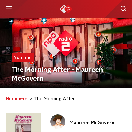
Nummer
The Morning After - Maureen
McGovern
Nummers
The Morning After
Maureen McGovern