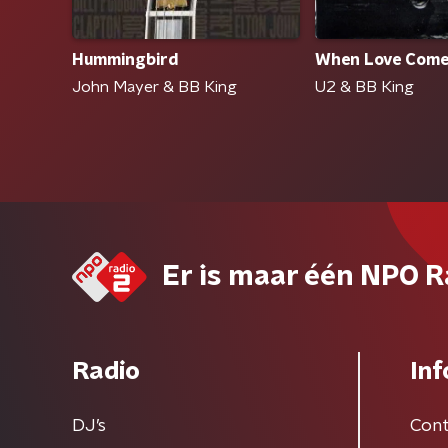
Hummingbird
When Love Come
John Mayer & BB King
U2 & BB King
Er is maar één NPO R
Radio
Inf
DJ’s
Cont