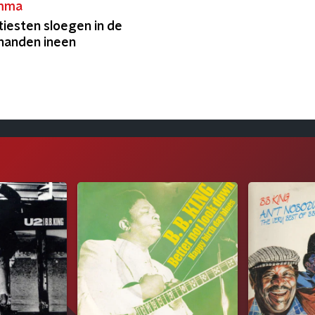
mma
iesten sloegen in de
 handen ineen