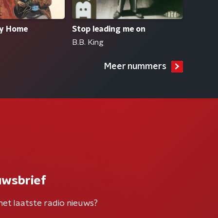
dy Home
Stop leading me on
B.B. King
Meer nummers
uwsbrief
het laatste radio nieuws?