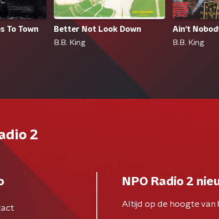
s To Town
Better Not Look Down
Ain't Nobo
B.B. King
B.B. King
adio 2
o
NPO Radio 2 nie
Altijd op de hoogte van 
act