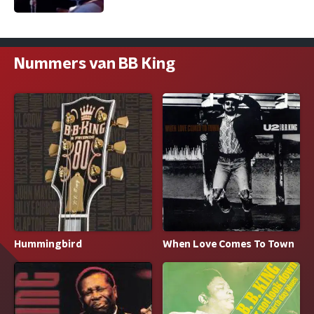
Nummers van BB King
Hummingbird
When Love Comes To Town