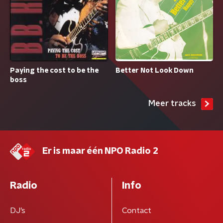
Paying the cost to be the
Better Not Look Down
boss
Meer tracks
Er is maar één NPO Radio 2
Radio
Info
DJ’s
Contact