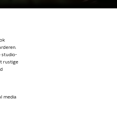
Ook
arderen.
e studio-
t rustige
rd
al media