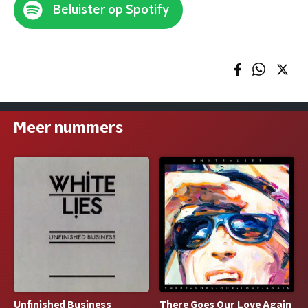
Beluister op Spotify
Meer nummers
Unfinished Business
There Goes Our Love Again