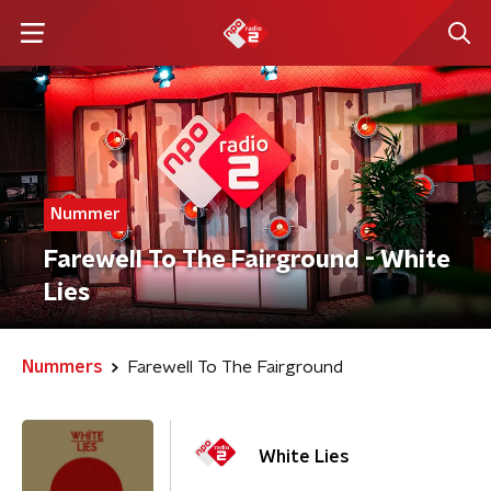
Nummer
Farewell To The Fairground - White
Lies
Nummers
Farewell To The Fairground
White Lies