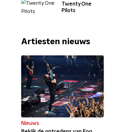
Twenty One
Pilots
Artiesten nieuws
Nieuws
Bekijk de optredens van Foo