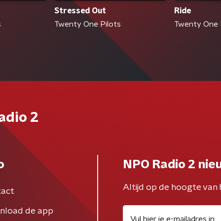
Stressed Out
Ride
s
Twenty One Pilots
Twenty One 
adio 2
o
NPO Radio 2 nie
Altijd op de hoogte van 
act
nload de app