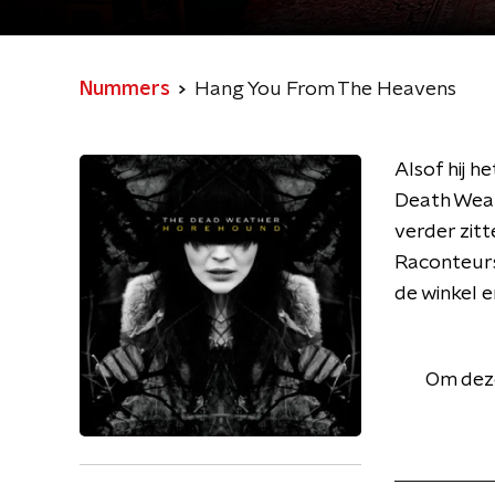
Nummers
Hang You From The Heavens
Alsof hij 
Death Weat
verder zitt
Raconteurs
de winkel e
Om deze