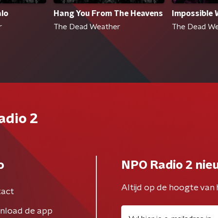
alo
Hang You From The Heavens
Impossible 
r
The Dead Weather
The Dead We
adio 2
o
NPO Radio 2 nie
Altijd op de hoogte van 
act
nload de app