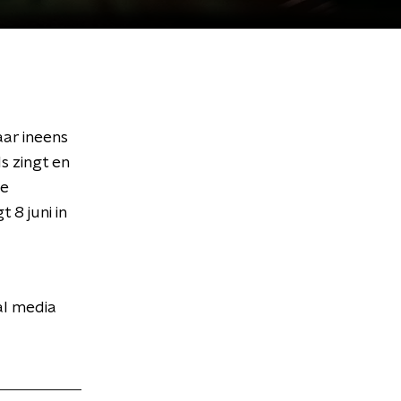
aar ineens
s zingt en
he
8 juni in
al media