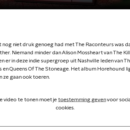
het nog niet druk genoeg had met The Raconteurs was d
her. Niemand minder dan Alison Mossheart van The Kill
en er in deze indie supergroep uit Nashville leden van T
 en Queens Of The Stoneage. Het album Horehound ligt 
n ze gaan ook toeren.
 video te tonen moet je
toestemming geven
voor soci
cookies.