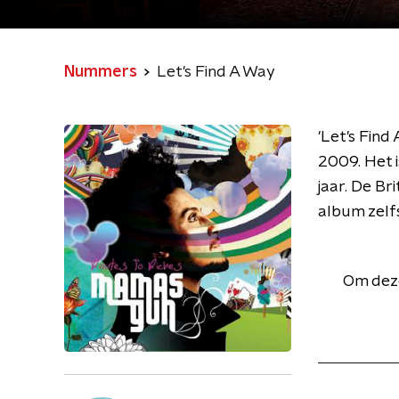
Nummers
Let's Find A Way
'Let's Find
2009. Het 
jaar. De Br
album zelfs
Om deze