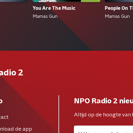
You Are The Music
People On T
Mamas Gun
Mamas Gun
adio 2
o
NPO Radio 2 nie
Altijd op de hoogte van 
act
nload de app