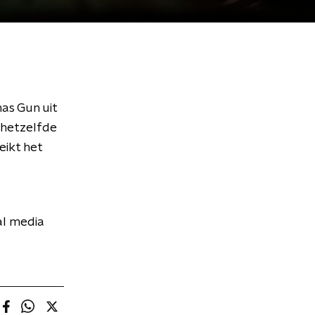
as Gun uit
 hetzelfde
eikt het
al media