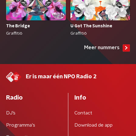
The Bridge
U Got The Sunshine
Graffiti6
Graffiti6
Meer nummers
Er is maar één NPO Radio 2
Radio
Info
DJ’s
Contact
Programma's
Download de app