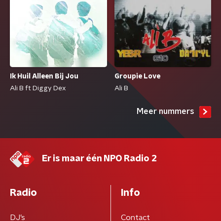
Ik Huil Alleen Bij Jou
Groupie Love
Ali B ft Diggy Dex
Ali B
Meer nummers
Er is maar één NPO Radio 2
Radio
Info
DJ’s
Contact