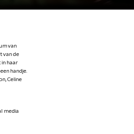
lbum van
t van de
 in haar
een handje.
on, Celine
al media