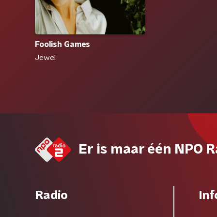
Foolish Games
Jewel
Er is maar één NPO R
Radio
Inf