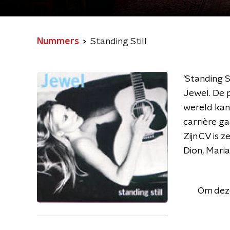
Nummers
Standing Still
'Standing S
Jewel. De p
wereld kan
carrière g
Zijn CV is 
Dion, Maria
Om deze