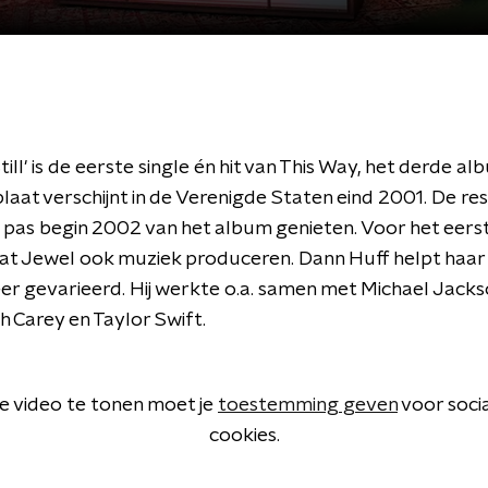
till' is de eerste single én hit van This Way, het derde a
laat verschijnt in de Verenigde Staten eind 2001. De res
 pas begin 2002 van het album genieten. Voor het eerst
aat Jewel ook muziek produceren. Dann Huff helpt haar 
zeer gevarieerd. Hij werkte o.a. samen met Michael Jacks
h Carey en Taylor Swift.
 video te tonen moet je
toestemming geven
voor soci
cookies.