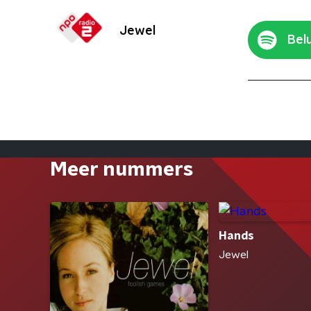
Jewel
Belu
Meer nummers
Hands
Jewel