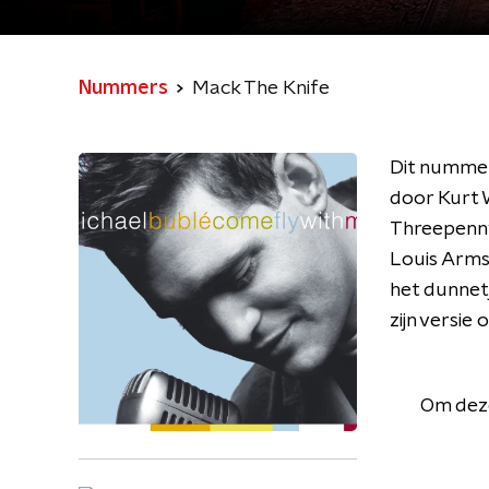
Nummers
Mack The Knife
Dit nummer 
door Kurt W
Threepenny
Louis Arms
het dunnetj
zijn versi
Om deze