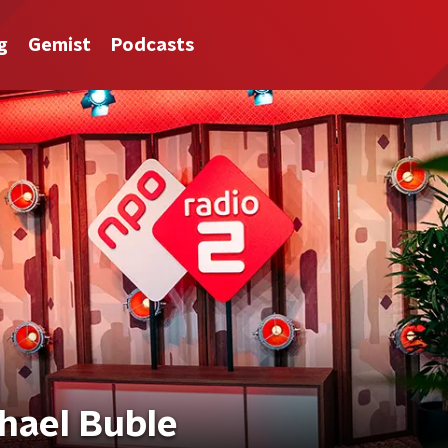
g
Gemist
Podcasts
hael Buble