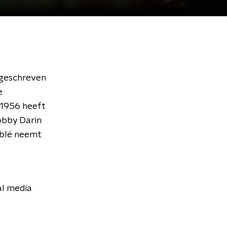
s geschreven
e
 1956 heeft
obby Darin
ublé neemt
al media