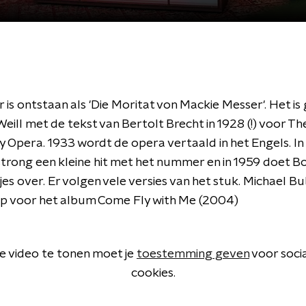
is ontstaan als 'Die Moritat von Mackie Messer'. Het i
eill met de tekst van Bertolt Brecht in 1928 (!) voor Th
 Opera. 1933 wordt de opera vertaald in het Engels. In
trong een kleine hit met het nummer en in 1959 doet B
es over. Er volgen vele versies van het stuk. Michael B
e op voor het album Come Fly with Me (2004)
 video te tonen moet je
toestemming geven
voor soci
cookies.