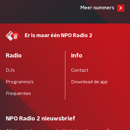
Meer nummers
Er is maar één NPO Radio 2
Radio
Info
DJ’s
Contact
Programma's
Download de app
Frequenties
NPO Radio 2 nieuwsbrief