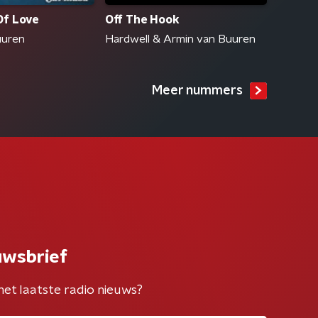
Of Love
Off The Hook
uuren
Hardwell & Armin van Buuren
Meer nummers
uwsbrief
het laatste radio nieuws?