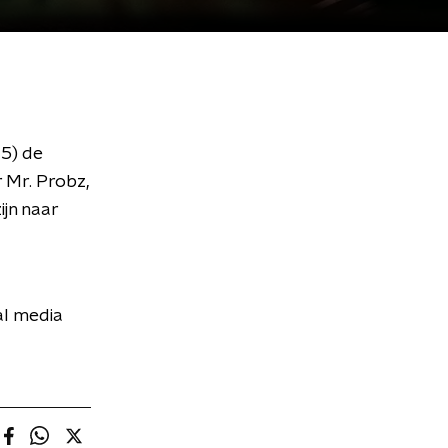
15) de
 Mr. Probz,
ijn naar
al media