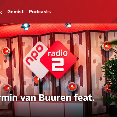
g
Gemist
Podcasts
rmin van Buuren feat.