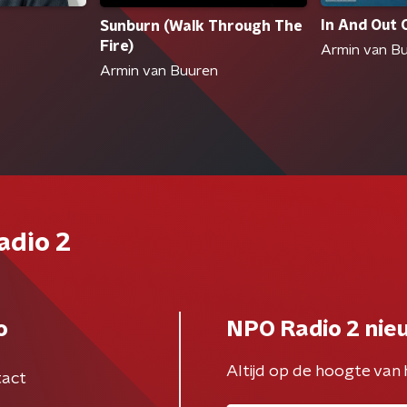
In And Out 
Sunburn (Walk Through The
Fire)
Armin van B
Armin van Buuren
adio 2
o
NPO Radio 2 nie
Altijd op de hoogte van 
act