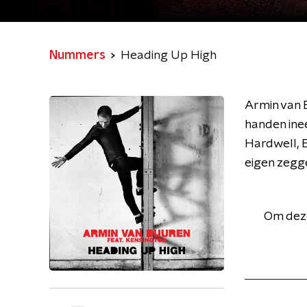
Nummers
Heading Up High
Armin van 
handen ine
Hardwell, E
eigen zegg
Om deze