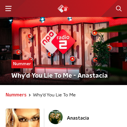
Nummer
Why'd You Lie To Me - Anastacia
Nummers
Why'd You Lie To Me
Anastacia