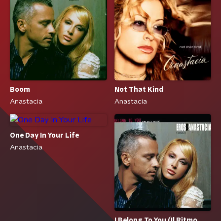
Boom
Not That Kind
Anastacia
Anastacia
One Day In Your Life
Anastacia
I Belong To You (Il Ritmo