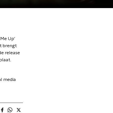
m Me Up'
at brengt
de release
plaat.
al media