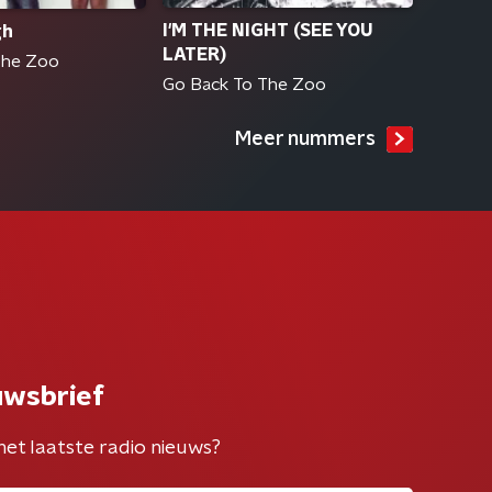
I'M THE NIGHT (SEE YOU
gh
LATER)
The Zoo
Go Back To The Zoo
Meer nummers
uwsbrief
het laatste radio nieuws?