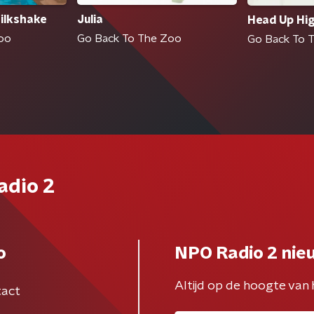
ilkshake
Julia
Head Up Hi
oo
Go Back To The Zoo
Go Back To 
adio 2
o
NPO Radio 2 nie
Altijd op de hoogte van 
act