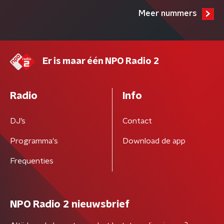
Meer nummers
Er is maar één NPO Radio 2
Radio
Info
DJ’s
Contact
Programma's
Download de app
Frequenties
NPO Radio 2 nieuwsbrief