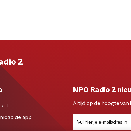
adio 2
o
NPO Radio 2 nie
Altijd op de hoogte van 
act
nload de app