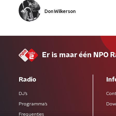
Don Wilkerson
Er is maar één NPO R
Radio
Inf
DJ’s
Cont
Programma's
Dow
Frequenties