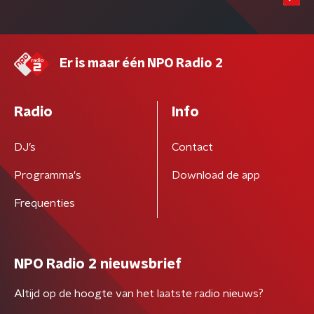
Er is maar één NPO Radio 2
Radio
Info
DJ’s
Contact
Programma's
Download de app
Frequenties
NPO Radio 2 nieuwsbrief
Altijd op de hoogte van het laatste radio nieuws?