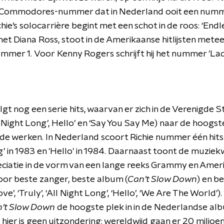
e Commodores-nummer dat in Nederland ooit een numme
hie’s solocarrière begint met een schot in de roos: ‘Endl
et Diana Ross, stoot in de Amerikaanse hitlijsten mete
mmer 1. Voor Kenny Rogers schrijft hij het nummer 'Lad
gt nog een serie hits, waarvan er zich in de Verenigde S
All Night Long’, Hello’ en ‘Say You Say Me) naar de hoogst
de werken. In Nederland scoort Richie nummer één hits 
’ in 1983 en 'Hello' in 1984. Daarnaast toont de muzie
ciatie in de vorm van een lange reeks Grammy en Amer
or beste zanger, beste album (
Can’t Slow Down
) en b
ve’, ‘Truly’, ‘All Night Long’, ‘Hello’, ‘We Are The World’).
’t Slow Down
de hoogste plek in in de Nederlandse albu
 hier is geen uitzondering: wereldwijd gaan er 20 miljo