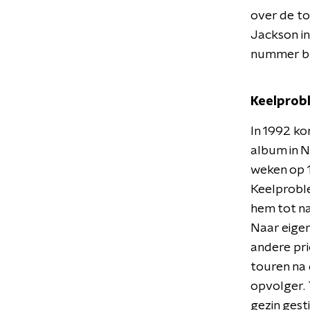
over de to
Jackson in
nummer br
Keelprob
In 1992 k
album in 
weken op 1)
Keelproble
hem tot na
Naar eigen
andere pri
touren na 
opvolger.
gezin gest