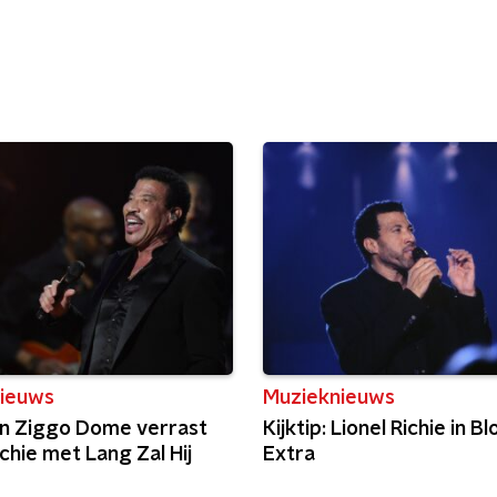
ieuws
Muzieknieuws
 in Ziggo Dome verrast
Kijktip: Lionel Richie in B
ichie met Lang Zal Hij
Extra