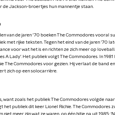
r de Jackson-broertjes hun mannentje staan.
n
dden van de jaren ’70 boeken The Commodores vooral s
k met rijke teksten. Tegen het eind van de jaren '70 la
ance voor wat het is en richten ze zich meer op loveball
es A Lady’. Het publiek volgt The Commodores. In 1981
hie The Commodores voor gezien. Hij verlaat de band en
rt zich op een solocarrière.
s, want zoals het publiek The Commodores volgde naar
gt het publiek dit keer Lionel Richie. The Commodores z
niet meer zijn wat ze waren, op één hitje na uit 1985: ‘N