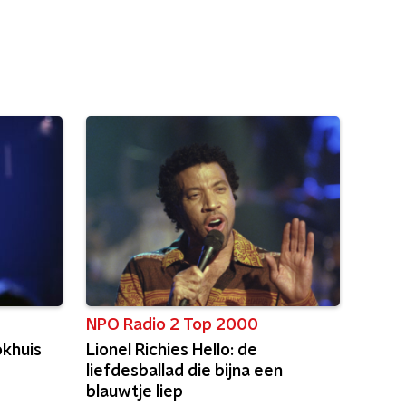
NPO Radio 2 Top 2000
lokhuis
Lionel Richies Hello: de
liefdesballad die bijna een
blauwtje liep