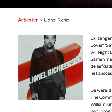
Artiesten
Lionel Richie
Ex-zanger 
Lover', 'Sa
'All Night 
Samen met 
de liefdad
het succe
De wereld l
The Commo
William Kin
voorprogr