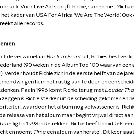
onbank. Voor Live Aid schrijft Richie, samen met Michae
 het kader van USA For Africa ‘We Are The World’. Ook 
eekt alle records.
lemen
omt de verzamelaar
Back To Front
uit, Richies best ver
Nederland (90 weken in de Album Top 100 waarvan een 
. Verder houdt Richie zich in de eerste helft van de jaren 
men dwingen hem het rustig aan te doen en een scheid
denken. Pas in 1996 komt Richie terug met
Louder Tha
 zeggen is Richie sterker uit de scheiding gekomen en he
oriteiten, waardoor het album nog volwassener is. Richi
de release van het album maar begint vrijwel direct aan
Time
ligt in 1998 in de rekken. Richie heeft inmiddels ee
icht en noemt
Time
een album van herstel. Dit keer gaat