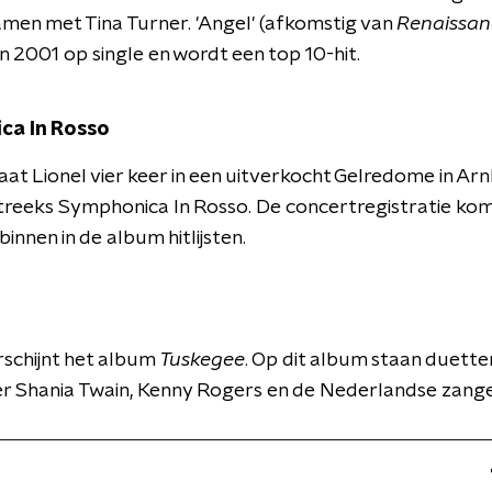
amen met Tina Turner. 'Angel' (afkomstig van
Renaissan
in 2001 op single en wordt een top 10-hit.
ca In Rosso
aat Lionel vier keer in een uitverkocht Gelredome in A
treeks Symphonica In Rosso. De concertregistratie ko
innen in de album hitlijsten.
rschijnt het album
Tuskegee
. Op dit album staan duett
r Shania Twain, Kenny Rogers en de Nederlandse zang