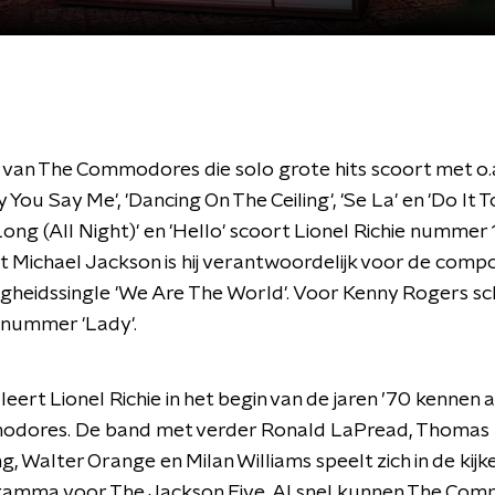
van The Commodores die solo grote hits scoort met o.
y You Say Me', 'Dancing On The Ceiling', 'Se La' en 'Do It 
Long (All Night)' en 'Hello' scoort Lionel Richie nummer 1
Michael Jackson is hij verantwoordelijk voor de compo
igheidssingle 'We Are The World'. Voor Kenny Rogers schr
snummer 'Lady'.
eert Lionel Richie in het begin van de jaren ’70 kennen al
dores. De band met verder Ronald LaPread, Thomas 
g, Walter Orange en Milan Williams speelt zich in de kijke
amma voor The Jackson Five. Al snel kunnen The Co