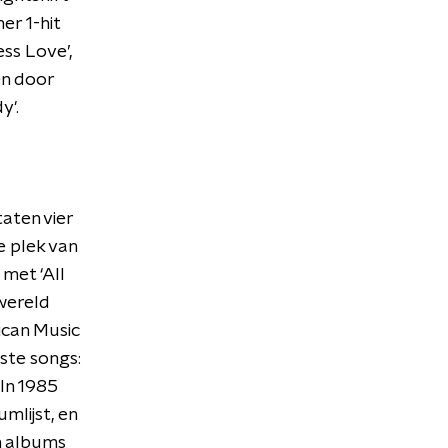
r 1-hit
ess Love’,
en door
y'.
taten vier
e plek van
met ‘All
kwereld
ican Music
este songs:
 In 1985
mlijst, en
en albums