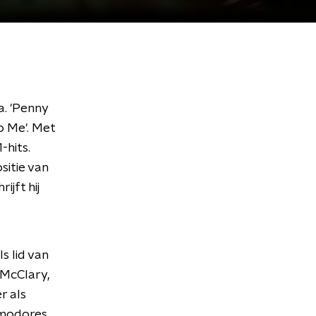
a. 'Penny
To Me'. Met
-hits.
sitie van
ijft hij
s lid van
McClary,
r als
mmodores