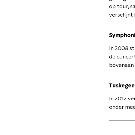
op tour, s
verschijnt 
Symphoni
In 2008 st
de concer
bovenaan b
Tuskegee
In 2012 ve
onder mee