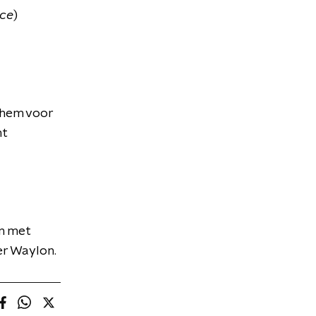
ce
)
rnhem voor
mt
en met
er Waylon.