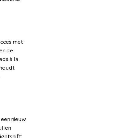
ucces met
ten de
ads à la
 houdt
 een nieuw
ullen
ightshift’