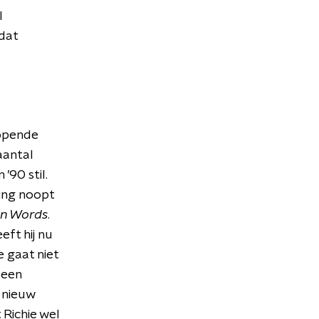
l
dat
kopende
aantal
’90 stil.
ing noopt
n Words
.
eft hij nu
e gaat niet
 een
n nieuw
 Richie wel