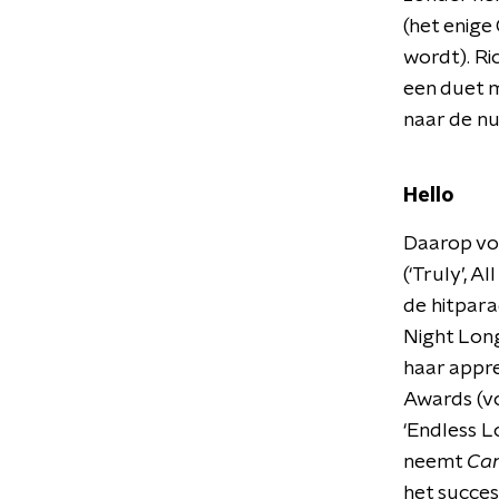
(het enig
wordt). Ric
een duet m
naar de nu
Hello
Daarop vol
(‘Truly’, 
de hitpara
Night Long
haar appre
Awards (vo
‘Endless Lo
neemt
Can
het succes