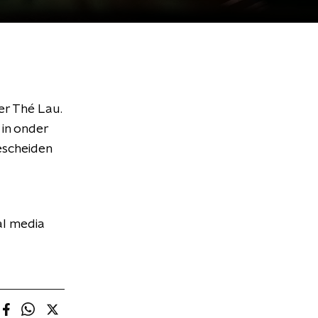
r Thé Lau.
 in onder
escheiden
al media