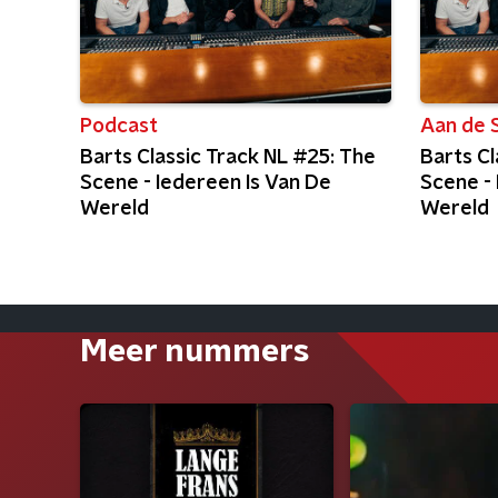
Podcast
Aan de S
Barts Classic Track NL #25: The
Barts Cl
Scene - Iedereen Is Van De
Scene - 
Wereld
Wereld
Meer nummers