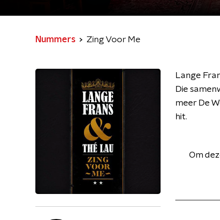
Nummers
Zing Voor Me
Lange Fran
Die samenw
meer De We
hit.
Om deze