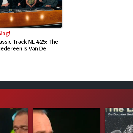
lag!
assic Track NL #25: The
Iedereen Is Van De