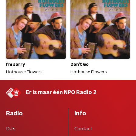
I'm sorry
Don't Go
Hothouse Flowers
Hothouse Flowers
Er is maar één NPO Radio 2
Radio
Info
DJ’s
Contact