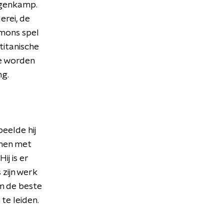
ngenkamp.
erei, de
zmons spel
 titanische
te worden
ng.
eelde hij
amen met
j is er
 zijn werk
m de beste
te leiden.