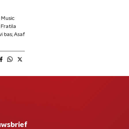
 Music
Fratila
i bas; Asaf
uwsbrief