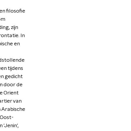
n filosofie
 om
ng, zijn
ontatie. In
bische en
dstollende
een tijdens
en gedicht
n door de
e Orient
tier van
n Arabische
 Oost-
'Jenin',