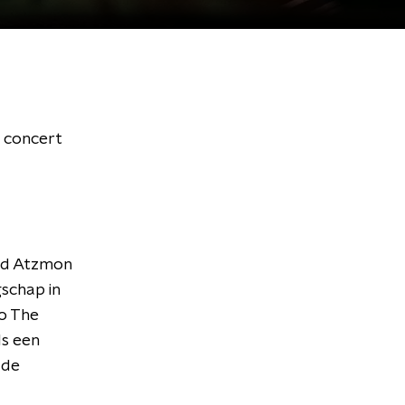
e concert
lad Atzmon
gschap in
To The
ls een
 de