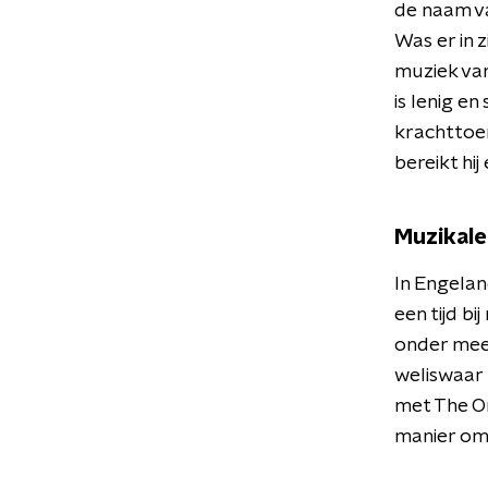
de naam va
Was er in 
muziek van
is lenig en
krachttoer
bereikt hi
Muzikale
In Engelan
een tijd b
onder meer
weliswaar 
met The Or
manier om 