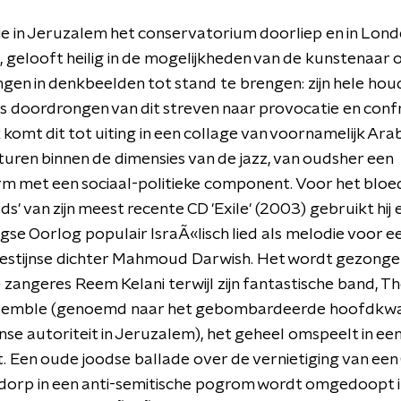
e in Jeruzalem het conservatorium doorliep en in Londe
 gelooft heilig in de mogelijkheden van de kunstenaar
gen in denkbeelden tot stand te brengen: zijn hele houdi
is doordrongen van dit streven naar provocatie en confr
k komt dit tot uiting in een collage van voornamelijk Ara
turen binnen de dimensies van de jazz, van oudsher een
m met een sociaal-politieke component. Voor het bloe
ds' van zijn meest recente CD 'Exile' (2003) gebruikt hij 
se Oorlog populair IsraÃ«lisch lied als melodie voor e
lestijnse dichter Mahmoud Darwish. Het wordt gezonge
e zangeres Reem Kelani terwijl zijn fantastische band, Th
emble (genoemd naar het gebombardeerde hoofdkwar
jnse autoriteit in Jeruzalem), het geheel omspeelt in ee
 Een oude joodse ballade over de vernietiging van een
orp in een anti-semitische pogrom wordt omgedoopt in 