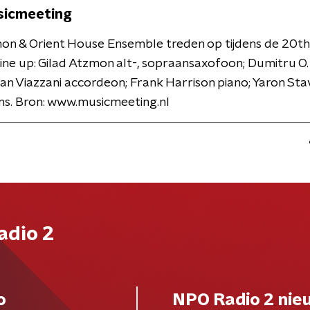
sicmeeting
on & Orient House Ensemble treden op tijdens de 20th
ine up: Gilad Atzmon alt-, sopraansaxofoon; Dumitru O. 
an Viazzani accordeon; Frank Harrison piano; Yaron Stav
ms. Bron: www.musicmeeting.nl
adio 2
o
NPO Radio 2 nie