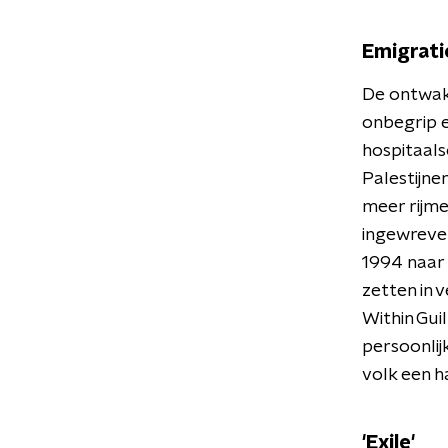
Emigrati
De ontwake
onbegrip e
hospitaals
Palestijne
meer rijme
ingewreven
1994 naar
zetten in 
Within Guil
persoonlij
volk een h
'Exile'