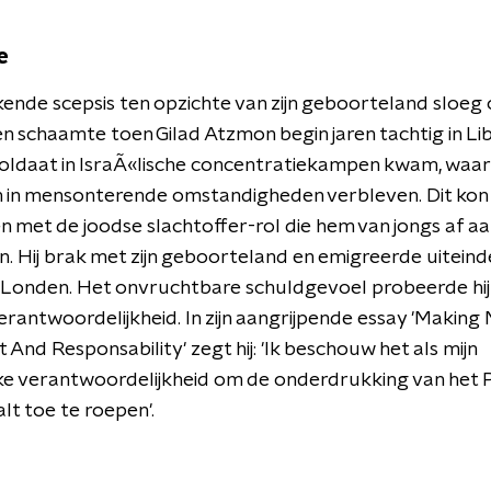
e
nde scepsis ten opzichte van zijn geboorteland sloeg 
n schaamte toen Gilad Atzmon begin jaren tachtig in Li
oldaat in IsraÃ«lische concentratiekampen kwam, waar
n in mensonterende omstandigheden verbleven. Dit kon h
n met de joodse slachtoffer-rol die hem van jongs af a
. Hij brak met zijn geboorteland en emigreerde uiteindel
 Londen. Het onvruchtbare schuldgevoel probeerde hij
verantwoordelijkheid. In zijn aangrijpende essay 'Making
t And Responsability' zegt hij: 'Ik beschouw het als mijn
ke verantwoordelijkheid om de onderdrukking van het P
alt toe te roepen'.