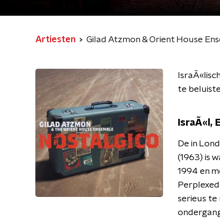
Artiesten
Gilad Atzmon & Orient House En
IsraÃ«lisch
te beluis
IsraÃ«l,
De in Lond
(1963) is w
1994 en me
Perplexed'
serieus te
ondergang 