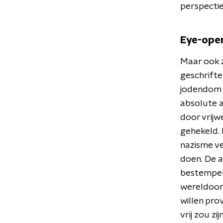
perspectie
Eye-ope
Maar ook 
geschrifte
jodendom e
absolute a
door vrijw
gehekeld. 
nazisme ve
doen. De a
bestempelt
wereldoorl
willen pro
vrij zou zi