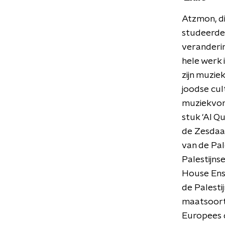
Atzmon, di
studeerde,
veranderin
hele werk 
zijn muzie
joodse cul
muziekvor
stuk 'Al Qu
de Zesdaag
van de Pa
Palestijns
House Ens
de Palesti
maatsoort.
Europees d