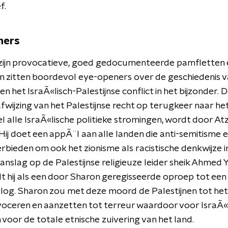
f.
ners
zijn provocatieve, goed gedocumenteerde pamfletten 
n zitten boordevol eye-openers over de geschiedenis v
n het IsraÃ«lisch-Palestijnse conflict in het bijzonder. 
fwijzing van het Palestijnse recht op terugkeer naar h
el alle IsraÃ«lische politieke stromingen, wordt door At
Hij doet een appÃ¨l aan alle landen die anti-semitisme 
rbieden om ook het zionisme als racistische denkwijze i
anslag op de Palestijnse religieuze leider sheik Ahmed Y
 hij als een door Sharon geregisseerde oproep tot een
og. Sharon zou met deze moord de Palestijnen tot het
voceren en aanzetten tot terreur waardoor voor IsraÃ
jn voor de totale etnische zuivering van het land.