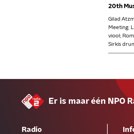
20th Mu
Gilad Atzm
Meeting. L
viool; Rom
Sirkis dru
Er is maar één NPO R
Radio
Inf