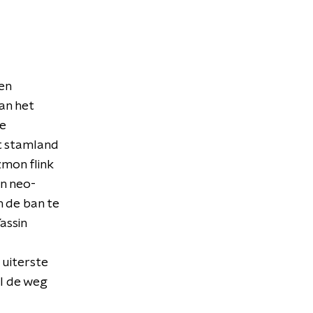
en
an het
De
et stamland
zmon flink
en neo-
n de ban te
assin
 uiterste
«l de weg