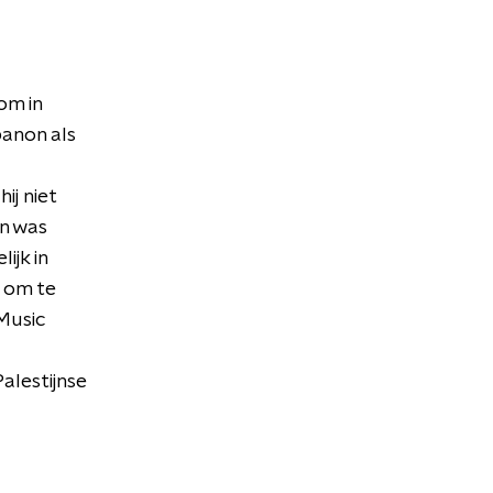
om in
banon als
ij niet
an was
ijk in
 om te
 Music
alestijnse