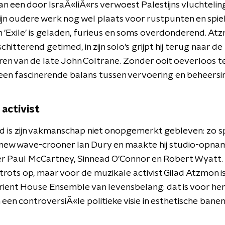
n een door IsraÃ«liÃ«rs verwoest Palestijns vluchteli
zijn oudere werk nog wel plaats voor rustpunten en spiel
 'Exile' is geladen, furieus en soms overdonderend. At
 schitterend getimed, in zijn solo's grijpt hij terug naar de
en van de late John Coltrane. Zonder ooit oeverloos 
j een fascinerende balans tussen vervoering en beheersi
 activist
d is zijn vakmanschap niet onopgemerkt gebleven: zo sp
ij new wave-crooner Ian Dury en maakte hij studio-opn
 Paul McCartney, Sinnead O'Connor en Robert Wyatt. Hi
trots op, maar voor de muzikale activist Gilad Atzmon is
ient House Ensemble van levensbelang: dat is voor he
een controversiÃ«le politieke visie in esthetische banen 