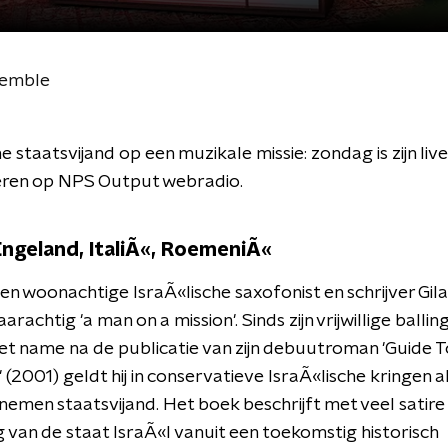
semble
e staatsvijand op een muzikale missie: zondag is zijn liv
teren op NPS Output webradio.
 Engeland, ItaliÃ«, RoemeniÃ«
en woonachtige IsraÃ«lische saxofonist en schrijver Gi
aarachtig 'a man on a mission'. Sinds zijn vrijwillige ballin
t name na de publicatie van zijn debuutroman 'Guide 
 (2001) geldt hij in conservatieve IsraÃ«lische kringen a
 nemen staatsvijand. Het boek beschrijft met veel satire
van de staat IsraÃ«l vanuit een toekomstig historisch