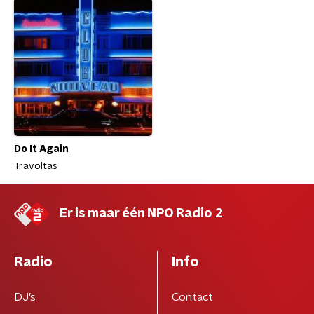
Do It Again
Travoltas
Er is maar één NPO Radio 2
Radio
Info
DJ’s
Contact