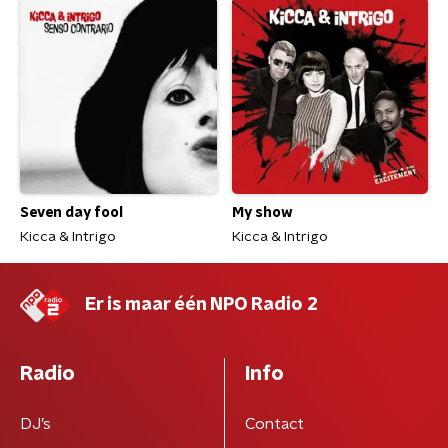
Seven day fool
My show
Kicca & Intrigo
Kicca & Intrigo
Er is maar één NPO Radio 2
Radio
Info
DJ’s
Contact