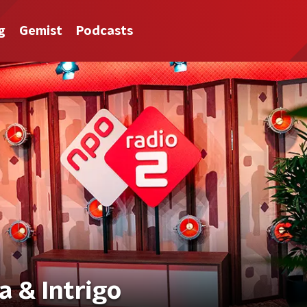
g
Gemist
Podcasts
a & Intrigo