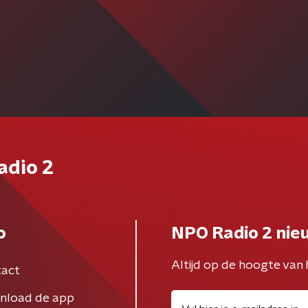
adio 2
o
NPO Radio 2 nie
Altijd op de hoogte van 
act
nload de app