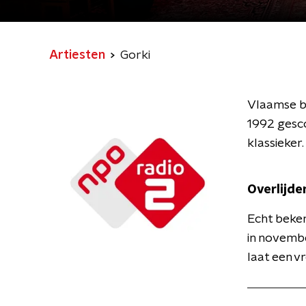
Artiesten
Gorki
Vlaamse ba
1992 gesco
klassieker.
Overlijde
Echt beke
in novembe
laat een v