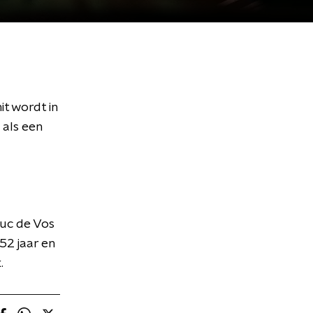
t wordt in
 als een
uc de Vos
52 jaar en
k.