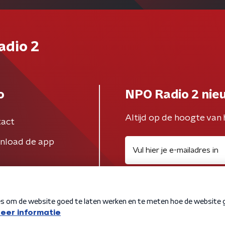
adio 2
o
NPO Radio 2 nie
Altijd op de hoogte van 
act
nload de app