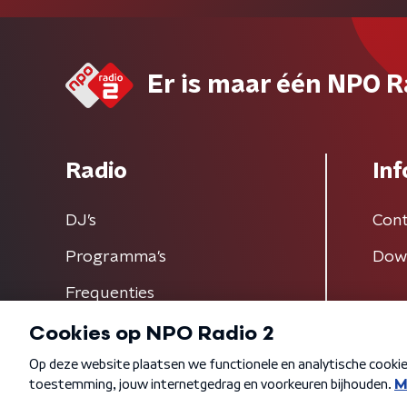
Er is maar één NPO R
Radio
Inf
DJ’s
Cont
Programma's
Dow
Frequenties
Algemene voorwaarden
Privacybeleid