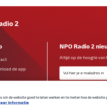
adio 2
o
NPO Radio 2 nie
Altijd op de hoogte van 
act
nload de app