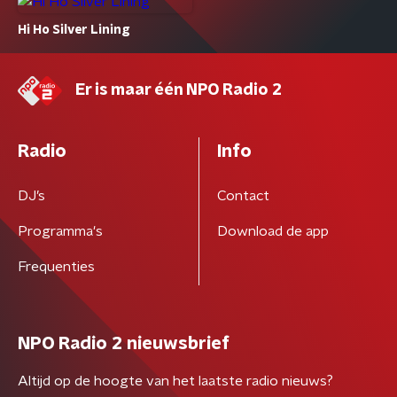
Hi Ho Silver Lining
Er is maar één NPO Radio 2
Radio
Info
DJ’s
Contact
Programma's
Download de app
Frequenties
NPO Radio 2 nieuwsbrief
Altijd op de hoogte van het laatste radio nieuws?