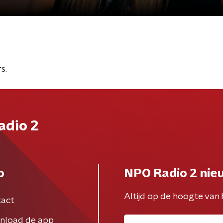
s.
adio 2
o
NPO Radio 2 nie
Altijd op de hoogte van 
act
nload de app