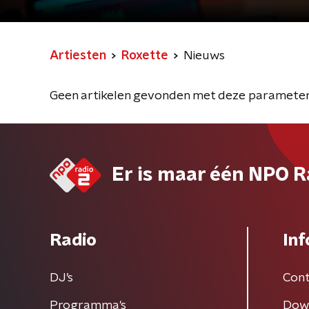
Artiesten
Roxette
Nieuws
Geen artikelen gevonden met deze parameter
Er is maar één NPO R
Radio
Inf
DJ’s
Cont
Programma's
Dow