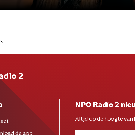
s.
adio 2
o
NPO Radio 2 nie
Altijd op de hoogte van 
act
nload de app