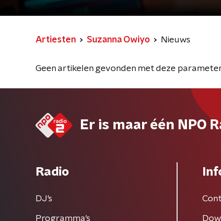
Artiesten
Suzanna Owiyo
Nieuws
Geen artikelen gevonden met deze parameter
Er is maar één NPO R
Radio
Inf
DJ’s
Cont
Programma's
Dow